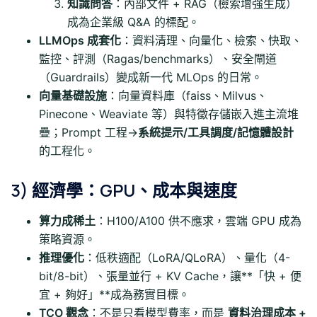
知識問答
：內部文件 + RAG（檢索增強生成）
成為企業級 Q&A 的標配。
LLMOps 成套化
：資料清理、向量化、檢索、快取、
監控、評測（Ragas/benchmarks）、安全閘道
（Guardrails）變成新一代 MLOps 的日常。
向量基礎設施
：向量資料庫（faiss、Milvus、
Pinecone、Weaviate 等）與特徵存儲嵌入進主流堆
疊；Prompt 工程→
系統提示/工具調度/記憶體設計
的工程化。
3) 經濟學：GPU、成本與速度
算力成稀土
：H100/A100 供不應求，雲端 GPU 成為
策略資源。
推理優化
：低秩適配（LoRA/QLoRA）、量化（4-
bit/8-bit）、張量並行 + KV Cache，讓**「快 + 便
宜 + 夠好」**成為務實目標。
TCO 觀念
：不是只看模型費率，而是
資料治理成本 +