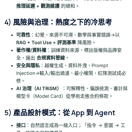
推理延遲 + 觀測維護
的總和。
4) 風險與治理：熱度之下的冷思考
可靠性
：幻覺、來源不可溯、數學與事實錯誤→以
RAG + Tool Use + 評測基準
降風險。
著作權/資料權
：訓練資料來源、標註版權與品牌安
全，逼出
合規資料管線
。
安全與隱私
：越權生成、資料外洩、Prompt
Injection→輸入/輸出過濾、最小權限、紅隊測試成必
修。
AI 治理（AI TRiSM）
：可解釋性、偏誤檢測、審計與
模型卡（Model Card）從學術走進合約條款。
5) 產品設計模式：從 App 到 Agent
接口
：自然語言成為一級入口；「指令 → 意圖 → 工