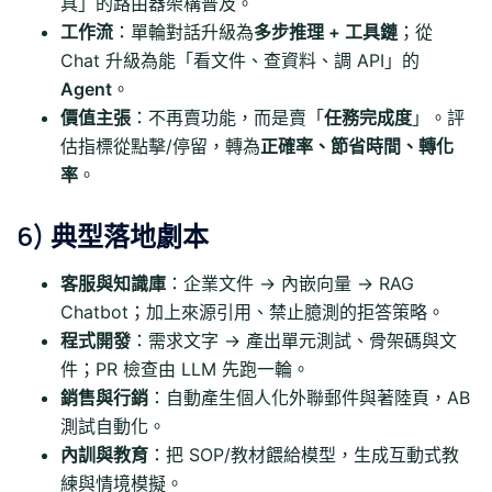
具」的路由器架構普及。
工作流
：單輪對話升級為
多步推理 + 工具鏈
；從
Chat 升級為能「看文件、查資料、調 API」的
Agent
。
價值主張
：不再賣功能，而是賣「
任務完成度
」。評
估指標從點擊/停留，轉為
正確率、節省時間、轉化
率
。
6) 典型落地劇本
客服與知識庫
：企業文件 → 內嵌向量 → RAG
Chatbot；加上來源引用、禁止臆測的拒答策略。
程式開發
：需求文字 → 產出單元測試、骨架碼與文
件；PR 檢查由 LLM 先跑一輪。
銷售與行銷
：自動產生個人化外聯郵件與著陸頁，AB
測試自動化。
內訓與教育
：把 SOP/教材餵給模型，生成互動式教
練與情境模擬。