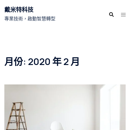
跳
戴米特科技
至
主
專業技術，啟動智慧轉型
要
內
容
月份:
2020 年 2 月