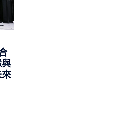
混合
緣與
未來