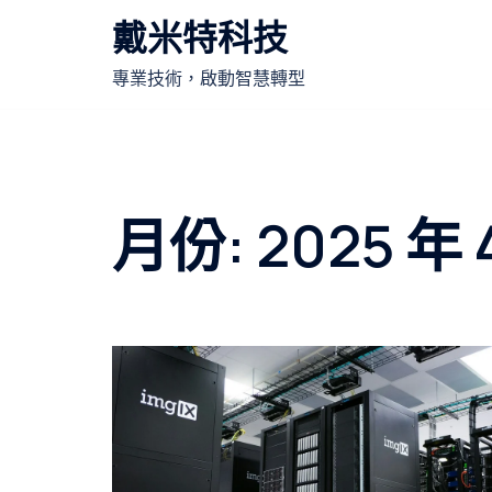
跳
戴米特科技
至
主
專業技術，啟動智慧轉型
要
內
容
月份:
2025 年 