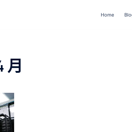
Home
Blo
4 月