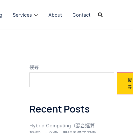
g
Services
About
Contact
搜尋
搜
尋
Recent Posts
Hybrid Computing（混合運算