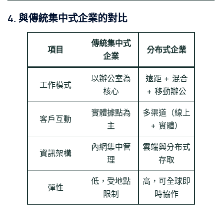
4. 與傳統集中式企業的對比
傳統集中式
項目
分布式企業
企業
以辦公室為
遠距 + 混合
工作模式
核心
+ 移動辦公
實體據點為
多渠道（線上
客戶互動
主
+ 實體）
內網集中管
雲端與分布式
資訊架構
理
存取
低，受地點
高，可全球即
彈性
限制
時協作