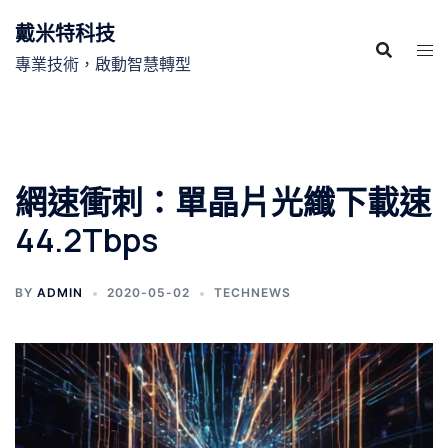
跳
戴米特科技
至
主
專業技術，啟動智慧轉型
要
內
容
網速衝刺：單晶片光纖下載速
44.2Tbps
BY
ADMIN
2020-05-02
TECHNEWS