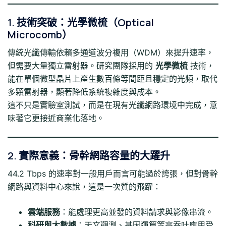
1. 技術突破：光學微梳（Optical
Microcomb）
傳統光纖傳輸依賴多通道波分複用（WDM）來提升速率，
但需要大量獨立雷射器。研究團隊採用的
光學微梳
技術，
能在單個微型晶片上產生數百條等間距且穩定的光頻，取代
多顆雷射器，顯著降低系統複雜度與成本。
這不只是實驗室測試，而是在現有光纖網路環境中完成，意
味著它更接近商業化落地。
2. 實際意義：骨幹網路容量的大躍升
44.2 Tbps 的速率對一般用戶而言可能過於誇張，但對骨幹
網路與資料中心來說，這是一次質的飛躍：
雲端服務
：能處理更高並發的資料請求與影像串流。
科研與大數據
：天文觀測、基因運算等高吞吐應用受