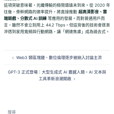
這項突破意味著，光纖傳輸的極限還遠未到來。從 2020 年
往後，骨幹網路的速率提升，將直接推動
超高清影音、雲
端遊戲、分散式 AI 訓練
等應用的發展。而對普通用戶而
言，雖然不會立刻用上 44.2 Tbps，但這背後的技術會逐漸
滲透到家用寬頻與行動網路，讓「網速焦慮」成為過去式。
文
Web3 類區塊鏈、數位倫理逐步被納入討論主流
章
導
GPT-3 正式登場：大型生成式 AI 震撼人類，AI 文本與
覽
工具革新浪潮開啟
搜尋