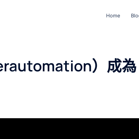
Home
Blo
automation）成為