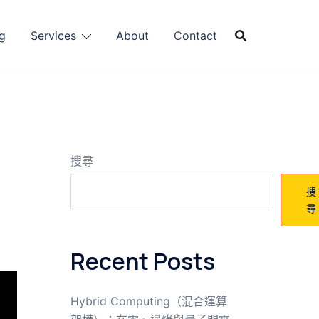
g
Services
About
Contact
搜尋
搜
尋
Recent Posts
Hybrid Computing（混合運算