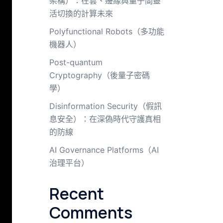
架構）：在雲、邊緣與量子間靈
活切換的計算未來
Polyfunctional Robots（多功能
機器人）
Post-quantum
Cryptography（後量子密碼
學）
Disinformation Security（假訊
息安全）：在深偽時代守護真相
的防線
AI Governance Platforms（AI
治理平台）
Recent
Comments