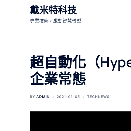
跳
戴米特科技
至
主
專業技術，啟動智慧轉型
要
內
容
超自動化（Hyper
企業常態
BY
ADMIN
2021-01-05
TECHNEWS