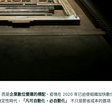
，而是
企業數位營運的標配
。疫情在 2020 年已迫使組織加快數
確定性時代，
「凡可自動化，必自動化」
不只是節省成本的選項